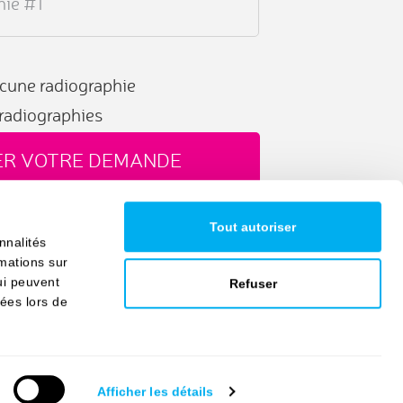
hie #1
cune radiographie
radiographies
ER VOTRE DEMANDE
Tout autoriser
nnalités
mations sur
qui peuvent
Refuser
tées lors de
g
Afficher les détails