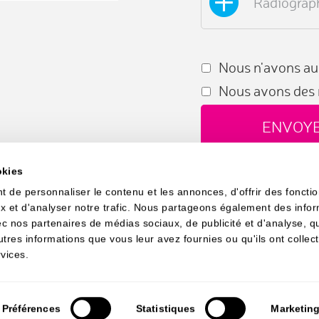
Radiograp
Nous n'avons au
Nous avons des 
ENVOY
okies
 de personnaliser le contenu et les annonces, d'offrir des fonctio
x et d'analyser notre trafic. Nous partageons également des infor
PATIENT
TRAITEMENTS OFFERTS
avec nos partenaires de médias sociaux, de publicité et d'analyse, 
utres informations que vous leur avez fournies ou qu'ils ont collec
PROFESSIONNEL
POLITIQUE DE COOKIE
rvices.
LA CLINIQUE
NOUS JOINDRE
Préférences
Statistiques
Marketin