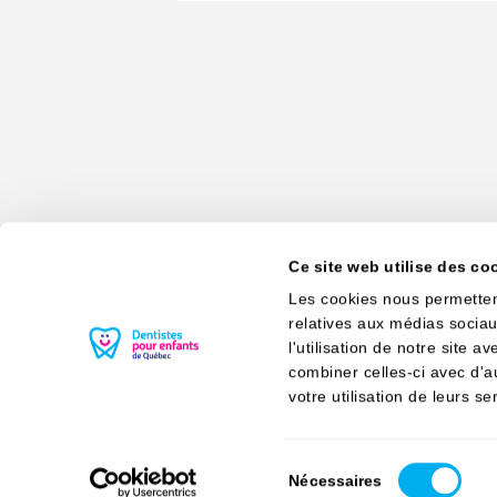
Ce site web utilise des co
Les cookies nous permettent
relatives aux médias sociau
Dentistes
l'utilisation de notre site 
pour
combiner celles-ci avec d'a
enfants
725, boul. Lebourgneuf,
bureau 535
votre utilisation de leurs se
de
Québec (Qc
)
G2J 0C4
Québec
581. 318. 3640
Sélection
Nécessaires
du